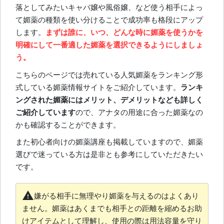
落としてみたいキャバ嬢や風俗嬢、など使う相手によっ
て媚薬の種類を使い分けることで成功率も格段にアップ
します。
まずは誰に、いつ、どんな時に媚薬を使うかを
明確にして一番適した媚薬を選択できるようにしましょ
う。
こちらのページでは売れている人気媚薬をランキング形
式している媚薬情報サイトをご紹介しています。
ランキ
ングされた媚薬にはメリット、デメリットなども詳しく
ご紹介しています
ので、アナタの用途に合った媚薬なの
かも確認することができます。
また初心者向けの媚薬講座も掲載していますので、媚薬
選びで迷っている方は是非とも参考にしていただきたい
です。
warning
嫌がる相手に無理やり媚薬を与えるのはよくあり
ません。媚薬はあくまでも相手との距離を縮めるお助
けアイテムとして理解し、使用の際は用法容量を守り