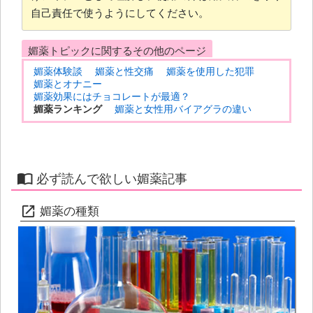
自己責任で使うようにしてください。
媚薬トピックに関するその他のページ
媚薬体験談
媚薬と性交痛
媚薬を使用した犯罪
媚薬とオナニー
媚薬効果にはチョコレートが最適？
媚薬ランキング
媚薬と女性用バイアグラの違い
必ず読んで欲しい媚薬記事
媚薬の種類